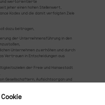
und wertorientierte
it jeher einen hohen Stellenwert,
ce Kodex und die damit verfolgten Ziele
ll dazu beitragen,
sserung der Unternehmensführung in den
anzustoßen,
lichen Unternehmen zu erhöhen und durch
as Vertrauen in Entscheidungen aus
tigkeitszielen der Freie und Hansestadt
,
n Gesellschaftern, Aufsichtsorgan und
n kontinuierlichen Verbesserungsprozess
 Cookie
ientiert sich am Deutschen Corporate