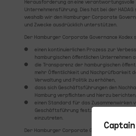
Herausforderung an eine verantwortungsvolle 
Unternehmensführung. Dies hat bei der HADAG se
weshalb wir den Hamburger Corporate Governan
und Zwecke ausdrücklich unterstützen.
Der Hamburger Corporate Governance Kodex so
einen kontinuierlichen Prozess zur Verbe
hamburgischen öffentlichen Unternehmen 
die Transparenz der hamburgischen öffent
mehr Öffentlichkeit und Nachprüfbarkeit d
Verwaltung und Politik zu erhöhen,
dass sich Geschäftsführungen den Nachhal
Hamburg verpflichten und hierzu berichten
einen Standard für das Zusammenwirken vo
Geschäftsführung festzulegen und in eine
einzutreten.
Captain
Der Hamburger Corporate Governance Kodex or