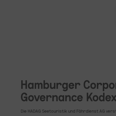
Corporate Governance
Zum Hauptinhalt springen
Hamburger Corpo
Governance Kodex
Die HADAG Seetouristik und Fährdienst AG ver