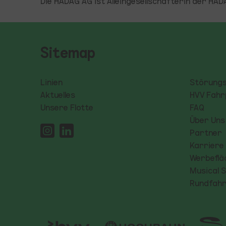
Die HADAG AG ist Alleingesellschafterin der H
Sitemap
Linien
Störung
Aktuelles
HVV Fahr
Unsere Flotte
FAQ
Über Uns
Partner
Karriere
Werbeflä
Musical S
Rundfahr
Logo S