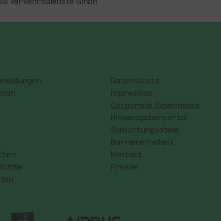
ADAG Verkehrsdienste GmbH.
smeldungen
Datenschutz
plan
Impressum
Corporate Governance
Hinweisgeberportal
Schlichtungsstelle
Barrierefreiheit
chen
Kontakt
huttle
Presse
ten
Logo ATG Alster-Touristik GmbH
tage Entertainment Germany