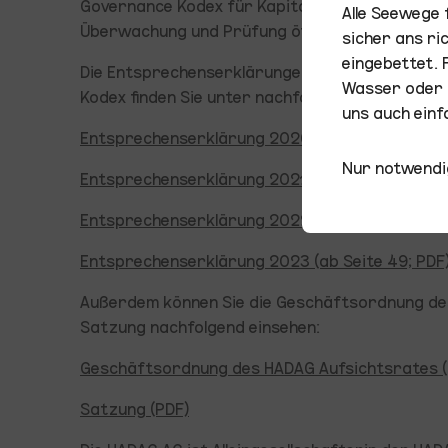
Governance Kodex für Kapitalgesellschaften und
Alle Seewege
Überwachung und Prüfung öffentlicher Untern
sicher ans ri
eingebettet. 
Die Entsprechenserklärungen für die HADAG 
Wasser oder z
Kodex finden Sie unter nachfolgender Verlinkun
uns auch einfa
Entsprechenserklärung 2020 (ab Seite 47; PDF
Nur notwendi
Entsprechenserklärung 2021 (ab Seite 47; PDF
Entsprechenserklärung 2022 (ab Seite 49; PDF
Entsprechenserklärung 2023 (ab Seite 49; PDF
Außerdem können Sie die Geschäftsordnung de
Satzung nachfolgend einsehen:
Geschäftsordnung des HADAG Aufsichtsrates (
Satzung (PDF)