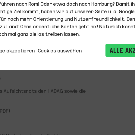
 bildet die Grundlage für Führung,
 führen nach Rom! Oder etwa doch nach Hamburg? Damit i
ehmen in Hamburg.
chtige Ziel kommt, haben wir auf unserer Seite u. a. Googl
Für noch mehr Orientierung und Nutzerfreundlichkeit. Den
zum Hamburger Corporate Governance
u Land: Ohne ordentliche Karten geht nix! Natürlich könnt
g:
ch mal ganz ziellos treiben lassen.
)
ALLE AK
ge akzeptieren
Cookies auswählen
)
)
)
s Aufsichtsrats der HADAG sowie die
PDF)