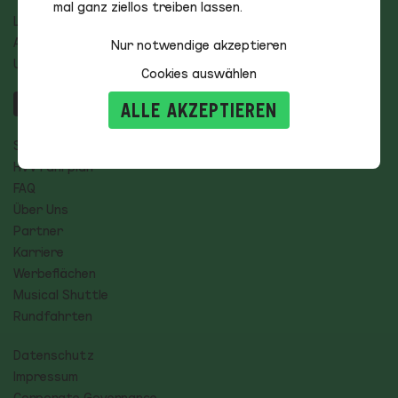
mal ganz ziellos treiben lassen.
Linien
Aktuelles
Nur notwendige akzeptieren
Unsere Flotte
Cookies auswählen
ALLE AKZEPTIEREN
Störungsmeldungen
HVV Fahrplan
FAQ
Über Uns
Partner
Karriere
Werbeflächen
Musical Shuttle
Rundfahrten
Datenschutz
Impressum
Corporate Governance