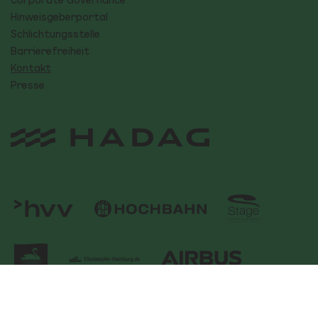
Hinweisgeberportal
Schlichtungsstelle
Barrierefreiheit
Kontakt
Presse
Logo Stage Ent
Logo des hvv - Hamburger Verkehrsverbund
Logo ATG Alster-Touristik GmbH
Elbdampfer Hamburg Logo
Airbus Logo