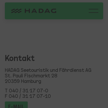
Kontakt
Zum Hauptinhalt springen
Unsere Flotte
Hauptnavi
24°C
STÖRUNGSMELDUNGEN
HVV FAHRPLAN
Schon gewusst?
Anfangs waren alle
FAQ
ÜBER UNS
PARTNER
KARRIERE
Fähren immer auch
Gefühlt 23°C
WERBEFLÄCHEN
MUSICAL SHUTTLE
Feuerlöschboote!
Überwiegend bewölkt
RUNDFAHRTEN
DE
EN
Kontakt
HADAG Seetouristik und Fährdienst AG
St. Pauli Fischmarkt 28
20359 Hamburg
T 040 / 31 17 07-0
F 040 / 31 17 07-10
E-MAIL