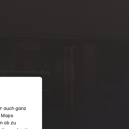
hr auch ganz
e Maps
n ob zu