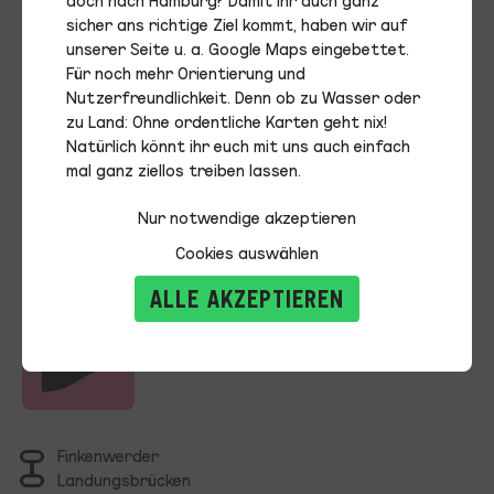
Ruhendstellung der Linie
sicher ans richtige Ziel kommt, haben wir auf
66
unserer Seite u. a. Google Maps eingebettet.
Für noch mehr Orientierung und
Nutzerfreundlichkeit. Denn ob zu Wasser oder
Diese Linie ist ruhend gestellt und wird bis
zu Land: Ohne ordentliche Karten geht nix!
auf weiteres nicht bedient.
Natürlich könnt ihr euch mit uns auch einfach
mal ganz ziellos treiben lassen.
Nur notwendige akzeptieren
Cookies auswählen
66
ALLE AKZEPTIEREN
Finkenwerder
Landungsbrücken