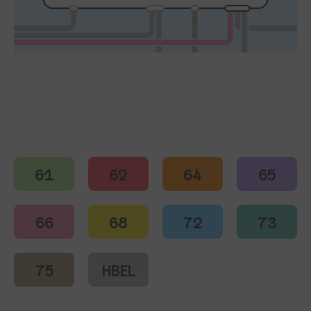
Linie 66 Abfahrtsort Landungsbrücken: Brücke 1
61
62
64
65
66
68
72
73
75
HBEL