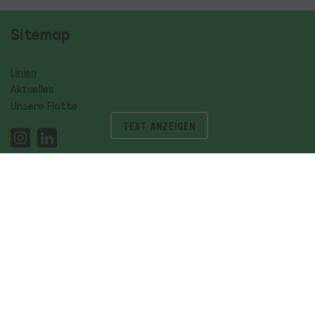
Sitemap
Linien
Aktuelles
Unsere Flotte
TEXT ANZEIGEN
Störungsmeldungen
HVV Fahrplan
FAQ
Über Uns
Partner
Karriere
Werbeflächen
Musical Shuttle
Rundfahrten