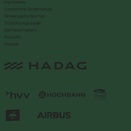
Impressum
Corporate Governance
Hinweisgeberportal
Schlichtungsstelle
Barrierefreiheit
Kontakt
Presse
Logo Stage Ent
Logo des hvv - Hamburger Verkehrsverbund
Logo ATG Alster-Touristik GmbH
Elbdampfer Hamburg Logo
Airbus Logo