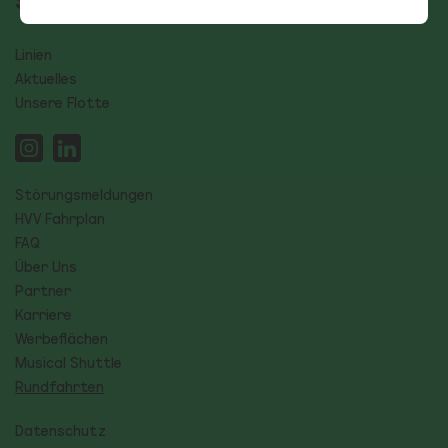
Linien
Aktuelles
Unsere Flotte
Störungsmeldungen
HVV Fahrplan
FAQ
Über Uns
Partner
Karriere
Werbeflächen
Musical Shuttle
Rundfahrten
Datenschutz